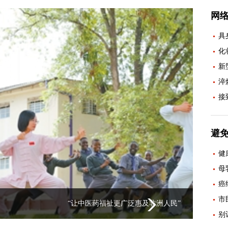
网
具
化
新
淬
接
避
健
母
癌
市
药福祉更广泛惠及非洲人民”
别