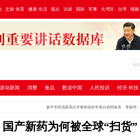
治
文旅·体育
健康·生活
观点
访谈
国际
军事
大湾区
台湾
视频
滚动新闻
消费
食品
数读中国
人民投诉
经济·科技
参半专研清新美白牙膏构筑科学美白协同体系
李丽华：“防”“
国产新药为何被全球“扫货”