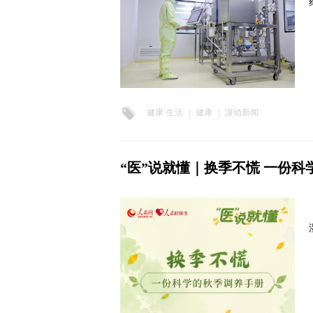
健康·生活
|
健康
|
滚动新闻
“医”说就懂｜换季不慌 一份