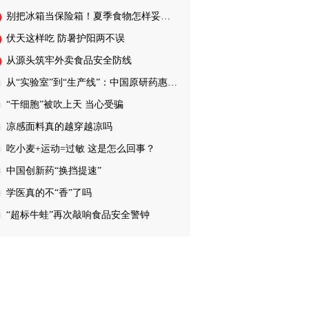
别把冰箱当保险箱！夏季食物怎样妥善储存…
伏天这样吃 防暑护阳两不误
从源头筑牢外卖食品安全防线
从“实验室”到“生产线”：中国原研药惠…
“干细胞”被吹上天 当心受骗
凉感面料真的越穿越凉吗
吃小麦+运动=过敏 这是怎么回事？
中国创新药“换挡提速”
学医真的不“香”了吗
“超标牛蛙”再次敲响食品安全警钟