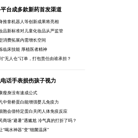
络平台成多款新药首发渠道
身推拿机器人等创新成果将亮相
妆品新标准对儿童化妆品从严监管
型消费拓展内需增长空间
炼临床技能 厚植医者精神
到“无人仓”订单，打包责任由谁承担？
免电话手表损伤孩子视力
康瘦身没有速成公式
乳中骨桥蛋白能增强婴儿免疫力
细胞会借特定蛋白关闭人体免疫反应
民商场“避暑”遇尴尬 冷气真的打折了吗？
一口奶皮子 品出新滋味
让“喝水神器”变“细菌温床”