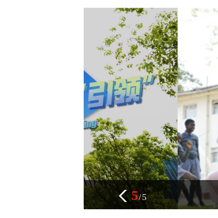
5
“让中医
/
5