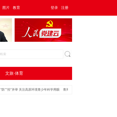
图片
教育
登录
注册
文旅·体育
控”并举 关注高原环境青少年科学用眼
青海玉树高原青少年眼健康守护倡议发布
从“