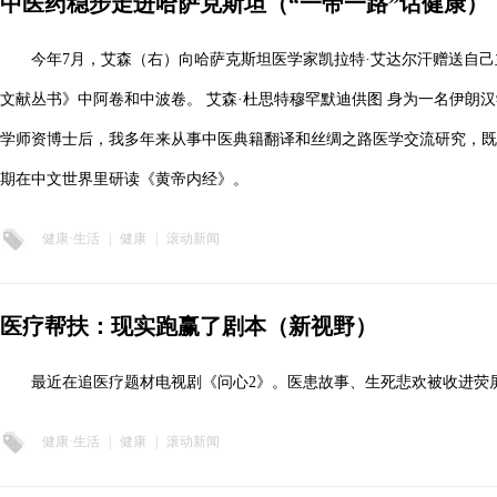
中医药稳步走进哈萨克斯坦（“一带一路”话健康）
今年7月，艾森（右）向哈萨克斯坦医学家凯拉特·艾达尔汗赠送自
文献丛书》中阿卷和中波卷。 艾森·杜思特穆罕默迪供图 身为一名伊朗
学师资博士后，我多年来从事中医典籍翻译和丝绸之路医学交流研究，既
期在中文世界里研读《黄帝内经》。
健康·生活
|
健康
|
滚动新闻
医疗帮扶：现实跑赢了剧本（新视野）
最近在追医疗题材电视剧《问心2》。医患故事、生死悲欢被收进荧
健康·生活
|
健康
|
滚动新闻