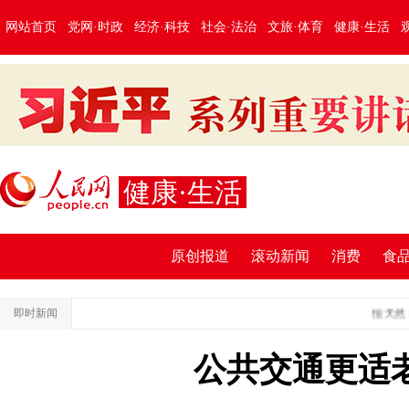
网站首页
党网·时政
经济·科技
社会·法治
文旅·体育
健康·生活
健康·生活
原创报道
滚动新闻
消费
食
即时新闻
恒天然：助
公共交通更适