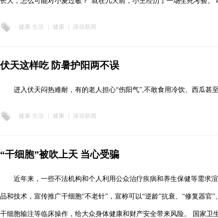
长大，怎么可能对小麦过敏？”就在几天前，小王经历了一场生死考验。
健康·生活
|
健康
|
滚动新闻
伏天这样吃 防暑护阳两不误
进入伏天闷热难耐，有的老人担心“伤阳气”,不敢食用冷饮、西瓜甚
健康·生活
|
健康
|
滚动新闻
“干细胞”被吹上天 当心受骗
近年来，一些不法机构和个人利用公众治疗疾病和养生保健等需求
品和技术，宣传推广干细胞“不老针”，宣称可以“逆龄”抗衰、“修复器官
干细胞输注等临床操作，给大众身体健康和财产安全带来风险。 国家卫