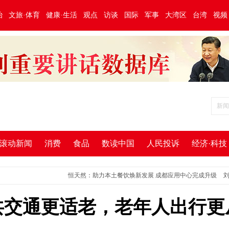
治
文旅·体育
健康·生活
观点
访谈
国际
军事
大湾区
台湾
视频
滚动新闻
消费
食品
数读中国
人民投诉
经济·科技
恒天然：助力本土餐饮焕新发展 成都应用中心完成升级
刘陇黔：每
共交通更适老，老年人出行更