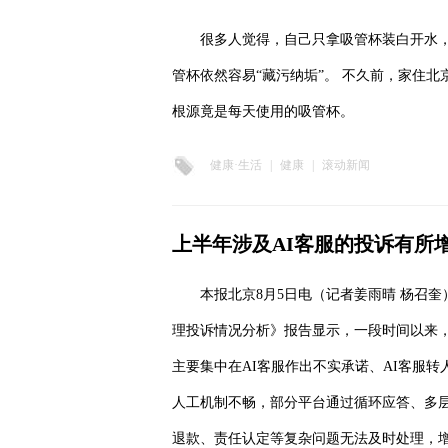
很多人觉得，自己只拿吸管杯装白开水
管杯依然容易“藏污纳垢”。 不久前，家住
根源竟是每天使用的吸管杯。
健康·生活
|
健康
|
滚动新闻
上半年涉及AI客服的投诉有所
本报北京8月5日电（记者姜雨晴 杨召奎
理投诉情况分析》报告显示，一段时间以来，
主要集中在AI客服作出不实承诺、AI客服转
人工机制不畅，部分平台通过循环应答、多
退款、责任认定等复杂问题无法及时处理，