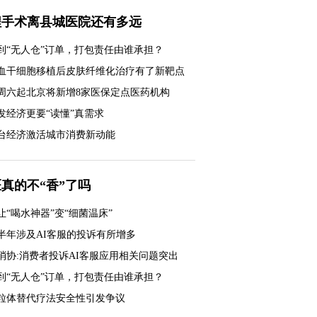
程手术离县城医院还有多远
到“无人仓”订单，打包责任由谁承担？
血干细胞移植后皮肤纤维化治疗有了新靶点
周六起北京将新增8家医保定点医药机构
发经济更要“读懂”真需求
台经济激活城市消费新动能
真的不“香”了吗
让“喝水神器”变“细菌温床”
半年涉及AI客服的投诉有所增多
消协:消费者投诉AI客服应用相关问题突出
到“无人仓”订单，打包责任由谁承担？
一口奶皮子 品出新滋味
粒体替代疗法安全性引发争议