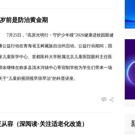
6岁前是防治黄金期
7月25日，“高原光明行・守护少年瞳”2026健康进校园眼健
康公益行动在青海省玉树藏族自治州启动。公益行动期间，国
家儿童医学中心、首都医科大学附属北京儿童医院眼科主任医
师余继锋在称多县清水河镇中心寄宿制学校为学生们带来一场
关于“儿童斜视弱视早筛早治”的科普讲座。
从容（深阅读·关注适老化改造）