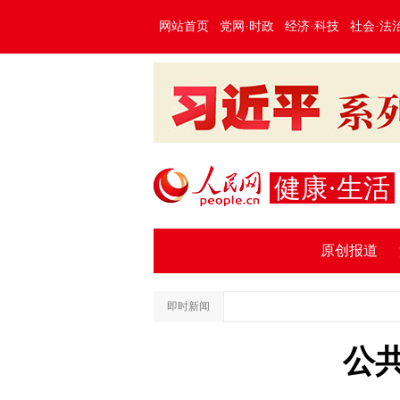
网站首页
党网·时政
经济·科技
社会·法
健康·生活
原创报道
即时新闻
公