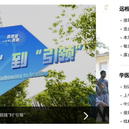
远
接
造
本
银
露
学医
别
上
中
接
药福祉更广泛惠及非洲人民”
线