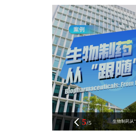
5
“让中医
/
5