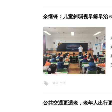
余继锋：儿童斜弱视早筛早治 
健康·生活
公共交通更适老，老年人出行更