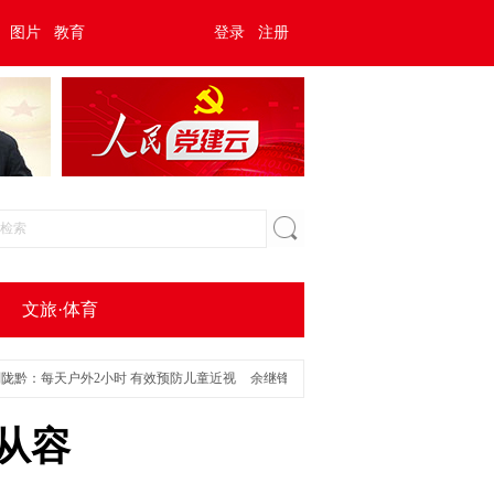
图片
教育
登录
注册
文旅·体育
天户外2小时 有效预防儿童近视
余继锋：儿童斜弱视早筛早治 6岁前是防治黄金期
从容