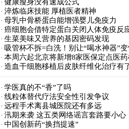
健康瘦身没有速成公式
淬炼临床技能 厚植医者精神
母乳中骨桥蛋白能增强婴儿免疫力
癌细胞会借特定蛋白关闭人体免疫反
生菜美味又营养的基因密码发现
吸管杯不拆=白洗！别让“喝水神器”变
本周六起北京将新增8家医保定点医药
造血干细胞移植后皮肤纤维化治疗有
学医真的不“香”了吗
线粒体替代疗法安全性引发争议
远程手术离县城医院还有多远
汛期来袭 这五类网络谣言套路要小心
中国创新药“换挡提速”