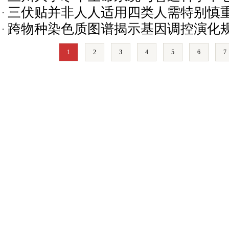
三伏贴并非人人适用四类人需特别慎
跨物种染色质图谱揭示基因调控演化
1
2
3
4
5
6
7