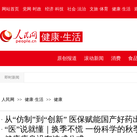
网站首页
党网·时政
经济·科技
社会·法治
文旅·体育
健康·生活
健康·生活
原创报道
滚动新闻
消费
食
即时新闻
人民网
>>
健康·生活
>>
健康
从“仿制”到“创新” 医保赋能国产好药
“医”说就懂｜换季不慌 一份科学的秋