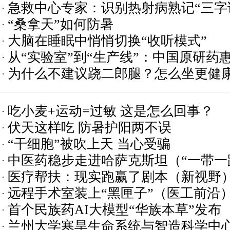
急救中心专家：识别热射病熟记“三字
“桑拿天”如何防暑
大脑在睡眠中悄悄切换“收听模式”
从“实验室”到“生产线”：中国原研药
为什么不建议跷二郎腿？怎么坐更健
吃小麦+运动=过敏 这是怎么回事？
伏天这样吃 防暑护阳两不误
“干细胞”被吹上天 当心受骗
中医药稳步走进哈萨克斯坦（“一带一
医疗帮扶：现实跑赢了剧本（新视野
远程手术室装上“黑匣子”（医工前沿
首个民族药AI大模型“华族本草”发布
兰州大学寒旱生命系统与智造科学中