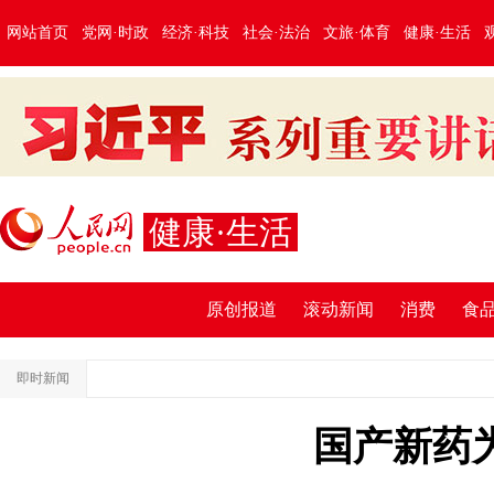
网站首页
党网·时政
经济·科技
社会·法治
文旅·体育
健康·生活
健康·生活
原创报道
滚动新闻
消费
食
即时新闻
国产新药