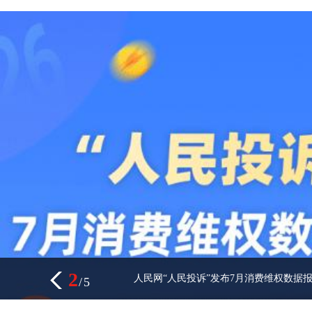
3
从果园到餐桌，一颗榴莲串联中马合作新
/
5