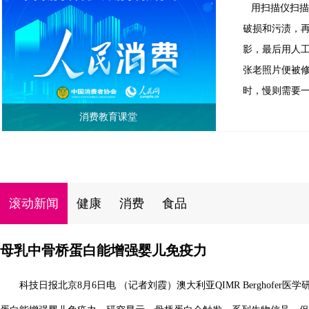
用扫描仪扫
破损和污渍，
影，最后用人
张老照片便被
时，慢则需要
消费教育课堂
滚动新闻
健康
消费
食品
母乳中骨桥蛋白能增强婴儿免疫力
科技日报北京8月6日电 （记者刘霞）澳大利亚QIMR Berghofe