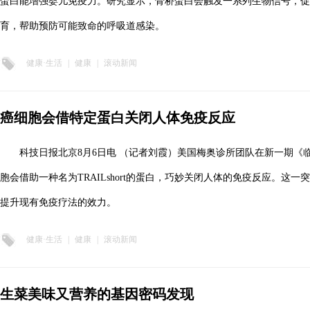
蛋白能增强婴儿免疫力。研究显示，骨桥蛋白会触发一系列生物信号，促
育，帮助预防可能致命的呼吸道感染。
健康·生活
|
健康
|
滚动新闻
癌细胞会借特定蛋白关闭人体免疫反应
科技日报北京8月6日电 （记者刘霞）美国梅奥诊所团队在新一期《
胞会借助一种名为TRAILshort的蛋白，巧妙关闭人体的免疫反应。这
提升现有免疫疗法的效力。
健康·生活
|
健康
|
滚动新闻
生菜美味又营养的基因密码发现