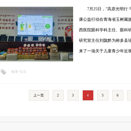
7月25日，“高原光明行·
康公益行动在青海省玉树藏
西医院眼科学科主任、眼科
研究室主任刘陇黔为称多县
来了一场关于儿童青少年近
健康·生活
上一页
2
3
4
5
6