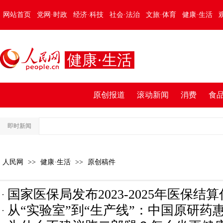
网站首页
党网·时政
经济·科技
社会·法治
文旅·体育
健康·生活
健康·生活
原创报道
滚动新闻
消费
食
即时新闻
人民网
>>
健康·生活
>>
原创稿件
国家医保局发布2023-2025年医保结算
从“实验室”到“生产线”：中国原研药
病费用结构分析