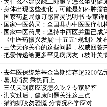
为什么不建议跷二郎腿？怎么坐更健
身体出现这些变化，可能是妇科肿瘤在“
国家药监局修订感冒灵说明书 专家详
国家中医药局：全国县办中医医疗机构
国家中医药局：坚持中西医并重已成
《中医药振兴发展“十五五”规划》发
点
三伏天你关心的这些问题，权威回答
把爱传递给更多罕见病病友（枝叶关
去年医保统筹基金当期结存超5200亿
暑期消费 乘热而上
三伏天到底应该怎么吃？专家解答
洪灾过后，健康问题关注这三点
猫狗抓咬勿恐慌 分情况科学应对