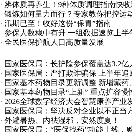
辨体质再养生！9种体质调理指南快收
锻炼如何量力而行？专家教你把控运
汛期已至！收好这份“保胃”指南
参保人数稳中有升 一组数据速览上半
全民医保护航人口高质量发展
国家医保局：长护险参保覆盖达3.2亿
国家医保局：严打欺诈骗保 上半年追回医
国家基本药物目录更新调整 新增藏药
元
国家基本药物目录“上新” 重点扩容
族医药
2026全球数字经济大会智慧康养产业
国家医保局：坚决反对企业以不正当
外避暑热、内祛湿邪，安然度夏！
工作
国家医保局：“医保找药”功能上线，