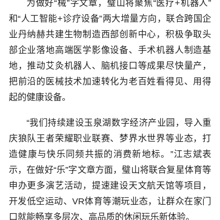
为做好“械”字文章，璧山将聚焦“医疗+机器人”
和“人工智能+诊疗设备”两大增量方向，联合跨国企
业丹纳赫共建生物制造西部创新中心，积极争取头
部企业落地高端医学影像设备、手术机器人制造基
地，推动艾灸机器人、脑机接口等成果尽快量产，
把前沿的医械技术加速转化为老百姓看得见、用得
起的健康设备。
“我们持续建设玉泉湖数字经济产业园，导入重
庆狼队王者荣耀职业联赛、梦界水世界等业态，打
造健康与快乐同频共振的消费新地标。”江志斌表
示，在做好“乐”字文章方面，璧山将联合复星体育等
申办更多演艺活动，提速建设天文航天馆等项目，
开发低空运动、VR体育等潮玩业态，让群众在家门
口就能畅享多层次、高品质的休闲玩乐新体验。