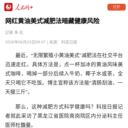
打开
网红黄油美式减肥法暗藏健康风险
记者 朱 虹
2026年06月23日09:07
| 来源：
科技日报
最近，“无限繁殖小黄油美式”减肥法在社交平台
迅速走红。具体方法是，点一杯加冰的黄油风味美
式咖啡，喝掉一部分后续入牛奶、椰子水或茶，全
天只喝它不吃饭。博主宣称该方法能“清肠刮油、一
天瘦三斤”。
那么，这种减肥方式科学健康吗？科技日报记
者就此采访了黑龙江省医院南岗院区内分泌科主任
医师杜馥曼。