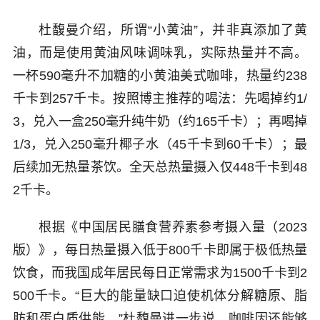
杜馥曼介绍，所谓“小黄油”，并非真添加了黄
油，而是使用黄油风味调味乳，实际热量并不高。
一杯590毫升不加糖的小黄油美式咖啡，热量约238
千卡到257千卡。按照博主推荐的喝法：先喝掉约1/
3，兑入一盒250毫升纯牛奶（约165千卡）；再喝掉
1/3，兑入250毫升椰子水（45千卡到60千卡）；最
后续加无热量茶饮。全天总热量摄入仅448千卡到48
2千卡。
根据《中国居民膳食营养素参考摄入量（2023
版）》，每日热量摄入低于800千卡即属于极低热量
饮食，而我国成年居民每日正常需求为1500千卡到2
500千卡。“巨大的能量缺口迫使机体分解糖原、脂
肪和蛋白质供能。”杜馥曼进一步说，咖啡因还能够