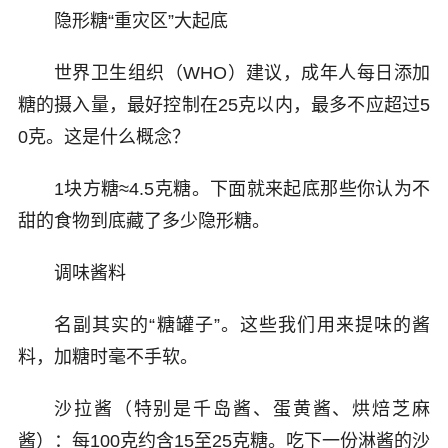
隐形糖“重灾区”大起底
世界卫生组织（WHO）建议，成年人每日添加
糖的摄入量，最好控制在25克以内，最多不应超过5
0克。这是什么概念？
1块方糖≈4.5克糖。下面就来起底那些你认为不
甜的食物到底藏了多少隐形糖。
调味酱料
名副其实的“糖罐子”。这些我们用来提味的酱
料，加糖时毫不手软。
沙拉酱（特别是千岛酱、蛋黄酱、烘焙芝麻
酱）：每100克约含15至25克糖。吃下一份淋酱的沙