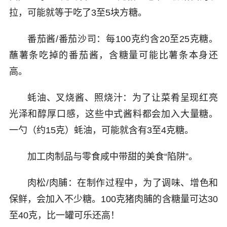
拉，可能就等于吃了3至5块方糖。
番茄酱/番茄沙司：每100克约含20至25克糖。
蘸薯条吃掉的番茄酱，含糖量可能比薯条本身还
高。
蚝油、叉烧酱、照烧汁：为了让菜肴呈现红亮
光泽和醇厚口感，这些中式酱料都会加入大量糖。
一勺（约15克）蚝油，可能就含有3至4克糖。
加工肉制品与零食咸中带甜的美食“陷阱”。
肉松/肉脯：在制作过程中，为了调味、增色和
保鲜，会加入不少糖。100克猪肉脯的含糖量可达30
至40克，比一罐可乐还高！