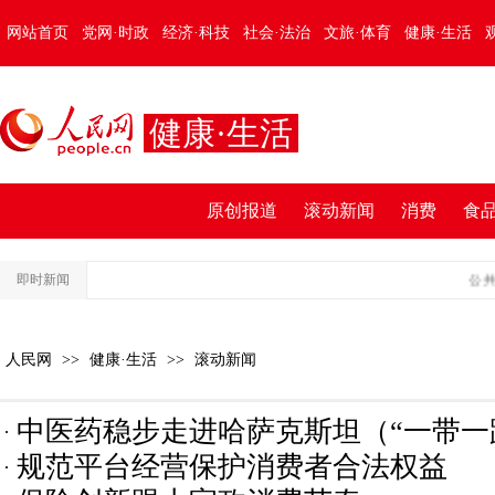
网站首页
党网·时政
经济·科技
社会·法治
文旅·体育
健康·生活
健康·生活
原创报道
滚动新闻
消费
食
即时新闻
公共交
人民网
>>
健康·生活
>>
滚动新闻
中医药稳步走进哈萨克斯坦（“一带一
规范平台经营保护消费者合法权益