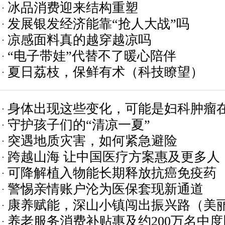
冰品消费迎来结构重塑
发展银发经济能靠“抢人大战”吗
凉感面料真的越穿越凉吗
“电子带娃”代替不了暖心陪伴
夏日荔枝，保鲜有术（科技瞭望）
身体出现这些变化，可能是妇科肿瘤在“
守护孩子们的“清凉一夏”
突遇地质灾害，如何紧急避险
跨越山海 让中国医疗方案惠及更多人
可降解植入物能长期释放抗癌免疫药
警惕亲情账户沦为医保套现新通道
康养赋能，深山小镇闯出振兴路（美
养老服务消费补贴惠及约200万名中