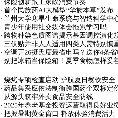
保险创新跟上家政消费节奏
首个民族药AI大模型“华族本草”发布
兰州大学寒旱生命系统与智造科学中
青少年使用社交媒体会拖累学习吗
跨物种染色质图谱揭示基因调控演化
三伏贴并非人人适用四类人需特别慎
空调开26摄氏度最省电吗？送你4条
别把冰箱当保险箱！夏季食物怎样妥
用？
烧烤专项检查启动 护航夏日餐饮安全
药品集采应依法制衡跨国药企双标定
从源头筑牢外卖食品安全防线
2025年养老基金投资运营取得良好业
把握暑期黄金窗口 释放体验消费活力