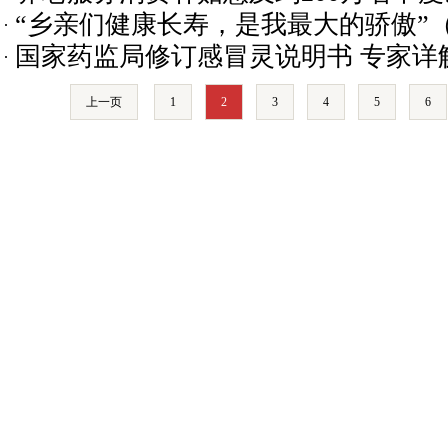
“乡亲们健康长寿，是我最大的骄傲”
国家药监局修订感冒灵说明书 专家详
上一页
1
2
3
4
5
6