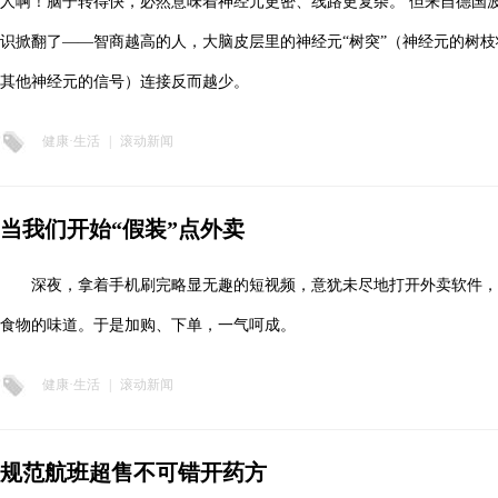
人啊！脑子转得快，必然意味着神经元更密、线路更复杂。 但来自德国
识掀翻了——智商越高的人，大脑皮层里的神经元“树突”（神经元的树
其他神经元的信号）连接反而越少。
健康·生活
|
滚动新闻
当我们开始“假装”点外卖
深夜，拿着手机刷完略显无趣的短视频，意犹未尽地打开外卖软件
食物的味道。于是加购、下单，一气呵成。
健康·生活
|
滚动新闻
规范航班超售不可错开药方