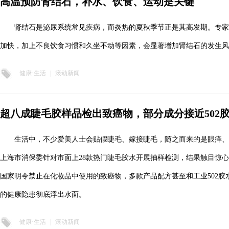
高温预防肾结石，补水、饮食、运动是关键
肾结石是泌尿系统常见疾病，而炎热的夏秋季节正是其高发期。专
加快，加上不良饮食习惯和久坐不动等因素，会显著增加肾结石的发生风
健康·生活
|
滚动新闻
超八成睫毛胶样品检出致癌物，部分成分接近502
生活中，不少爱美人士会贴假睫毛、嫁接睫毛，随之而来的是眼痒、
上海市消保委针对市面上28款热门睫毛胶水开展抽样检测，结果触目惊
国家明令禁止在化妆品中使用的致癌物，多款产品配方甚至和工业502胶
的健康隐患彻底浮出水面。
健康·生活
|
滚动新闻