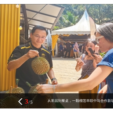
3
从果园到餐桌，一颗榴莲串联中马合作新
/
5