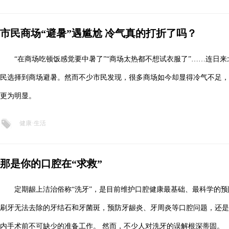
市民商场“避暑”遇尴尬 冷气真的打折了吗？
“在商场吃顿饭感觉要中暑了”“商场太热都不想试衣服了”……连日
民选择到商场避暑。然而不少市民发现，很多商场如今却显得冷气不足，
更为明显。
健康·生活
那是你的口腔在“求救”
定期龈上洁治俗称“洗牙”，是目前维护口腔健康最基础、最科学的
刷牙无法去除的牙结石和牙菌斑，预防牙龈炎、牙周炎等口腔问题，还是
内手术前不可缺少的准备工作。 然而，不少人对洗牙的误解根深蒂固。