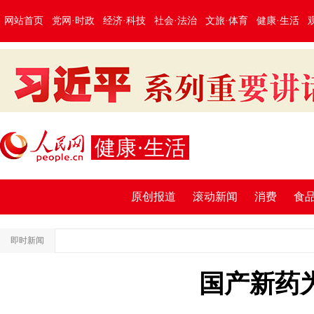
网站首页
党网·时政
经济·科技
社会·法治
文旅·体育
健康·生活
健康·生活
原创报道
滚动新闻
消费
食
即时新闻
国产新药