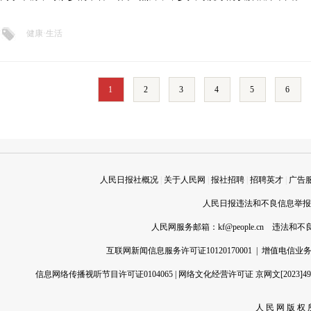
健康·生活
1
2
3
4
5
6
人民日报社概况
|
关于人民网
|
报社招聘
|
招聘英才
|
广告
人民日报违法和不良信息举报电话
人民网服务邮箱：
kf@people.cn
违法和不良信
互联网新闻信息服务许可证10120170001
|
增值电信业务经
信息网络传播视听节目许可证0104065
|
网络文化经营许可证 京网文[2023]496
人 民 网 版 权 